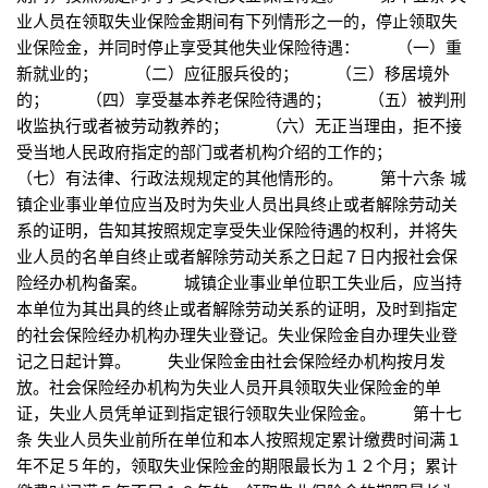
业人员在领取失业保险金期间有下列情形之一的，停止领取失
业保险金，并同时停止享受其他失业保险待遇： （一）重
新就业的； （二）应征服兵役的； （三）移居境外
的； （四）享受基本养老保险待遇的； （五）被判刑
收监执行或者被劳动教养的； （六）无正当理由，拒不接
受当地人民政府指定的部门或者机构介绍的工作的；
（七）有法律、行政法规规定的其他情形的。 第十六条 城
镇企业事业单位应当及时为失业人员出具终止或者解除劳动关
系的证明，告知其按照规定享受失业保险待遇的权利，并将失
业人员的名单自终止或者解除劳动关系之日起７日内报社会保
险经办机构备案。 城镇企业事业单位职工失业后，应当持
本单位为其出具的终止或者解除劳动关系的证明，及时到指定
的社会保险经办机构办理失业登记。失业保险金自办理失业登
记之日起计算。 失业保险金由社会保险经办机构按月发
放。社会保险经办机构为失业人员开具领取失业保险金的单
证，失业人员凭单证到指定银行领取失业保险金。 第十七
条 失业人员失业前所在单位和本人按照规定累计缴费时间满１
年不足５年的，领取失业保险金的期限最长为１２个月；累计