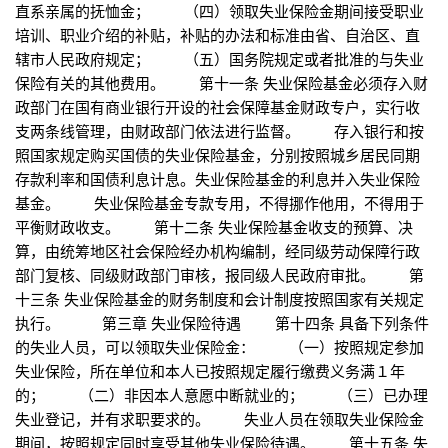
直系亲属的抚恤金； （四）领取失业保险金期间接受职业
培训、职业介绍的补贴，补贴的办法和标准由省、自治区、直
辖市人民政府规定； （五）国务院规定或者批准的与失业
保险有关的其他费用。 第十一条 失业保险基金必须存入财
政部门在国有商业银行开设的社会保障基金财政专户，实行收
支两条线管理，由财政部门依法进行监督。 存入银行和按
照国家规定购买国债的失业保险基金，分别按照城乡居民同期
存款利率和国债利息计息。失业保险基金的利息并入失业保险
基金。 失业保险基金专款专用，不得挪作他用，不得用于
平衡财政收支。 第十二条 失业保险基金收支的预算、决
算，由统筹地区社会保险经办机构编制，经同级劳动保障行政
部门复核、同级财政部门审核，报同级人民政府审批。 第
十三条 失业保险基金的财务制度和会计制度按照国家有关规定
执行。 第三章 失业保险待遇 第十四条 具备下列条件
的失业人员，可以领取失业保险金： （一）按照规定参加
失业保险，所在单位和本人已按照规定履行缴费义务满１年
的； （二）非因本人意愿中断就业的； （三）已办理
失业登记，并有求职要求的。 失业人员在领取失业保险金
期间，按照规定同时享受其他失业保险待遇。 第十五条 失