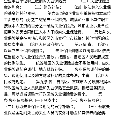
企业事业单位职工缴纳的失业保险费； （二）失业保险基
金的利息； （三）财政补贴； （四）依法纳入失业保
险基金的其他资金。 第六条 城镇企业事业单位按照本单位
工资总额的百分之二缴纳失业保险费。城镇企业事业单位职工
按照本人工资的百分之一缴纳失业保险费。城镇企业事业单位
招用的农民合同制工人本人不缴纳失业保险费。 第七条 失
业保险基金在直辖市和设区的市实行全市统筹；其他地区的统
筹层次由省、自治区人民政府规定。 第八条 省、自治区可
以建立失业保险调剂金。 失业保险调剂金以统筹地区依法
应当征收的失业保险费为基数，按照省、自治区人民政府规定
的比例筹集。 统筹地区的失业保险基金不敷使用时，由失
业保险调剂金调剂、地方财政补贴。 失业保险调剂金的筹
集、调剂使用以及地方财政补贴的具体办法，由省、自治区人
民政府规定。 第九条 省、自治区、直辖市人民政府根据本
行政区域失业人员数量和失业保险基金数额，报经国务院批
准，可以适当调整本行政区域失业保险费的费率。 第十
条 失业保险基金用于下列支出： （一）失业保险金；
（二）领取失业保险金期间的医疗补助金； （三）领取失
业保险金期间死亡的失业人员的丧葬补助金和其供养的配偶、