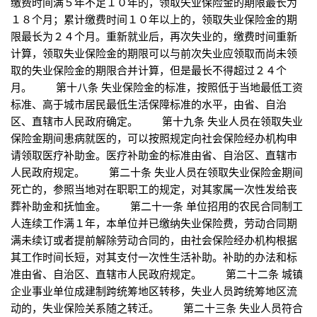
缴费时间满５年不足１０年的，领取失业保险金的期限最长为
１８个月；累计缴费时间１０年以上的，领取失业保险金的期
限最长为２４个月。重新就业后，再次失业的，缴费时间重新
计算，领取失业保险金的期限可以与前次失业应领取而尚未领
取的失业保险金的期限合并计算，但是最长不得超过２４个
月。 第十八条 失业保险金的标准，按照低于当地最低工资
标准、高于城市居民最低生活保障标准的水平，由省、自治
区、直辖市人民政府确定。 第十九条 失业人员在领取失业
保险金期间患病就医的，可以按照规定向社会保险经办机构申
请领取医疗补助金。医疗补助金的标准由省、自治区、直辖市
人民政府规定。 第二十条 失业人员在领取失业保险金期间
死亡的，参照当地对在职职工的规定，对其家属一次性发给丧
葬补助金和抚恤金。 第二十一条 单位招用的农民合同制工
人连续工作满１年，本单位并已缴纳失业保险费，劳动合同期
满未续订或者提前解除劳动合同的，由社会保险经办机构根据
其工作时间长短，对其支付一次性生活补助。补助的办法和标
准由省、自治区、直辖市人民政府规定。 第二十二条 城镇
企业事业单位成建制跨统筹地区转移，失业人员跨统筹地区流
动的，失业保险关系随之转迁。 第二十三条 失业人员符合