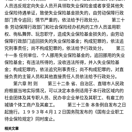
人员违反规定向失业人员开具领取失业保险金或者享受其他失
业保险待遇单证，致使失业保险基金损失的，由劳动保障行政
部门责令追回；情节严重的，依法给予行政处分。 第三十
条 劳动保障行政部门和社会保险经办机构的工作人员滥用职
权、徇私舞弊、玩忽职守，造成失业保险基金损失的，由劳动
保障行政部门追回损失的失业保险基金；构成犯罪的，依法追
究刑事责任；尚不构成犯罪的，依法给予行政处分。 第三
十一条 任何单位、个人挪用失业保险基金的，追回挪用的失业
保险基金；有违法所得的，没收违法所得，并入失业保险基
金；构成犯罪的，依法追究刑事责任；尚不构成犯罪的，对直
接负责的主管人员和其他直接责任人员依法给予行政处分。
第六章 附 则 第三十二条 省、自治区、直辖市人民政
府根据当地实际情况，可以决定本条例适用于本行政区域内的
社会团体及其专职人员、民办非企业单位及其职工、有雇工的
城镇个体工商户及其雇工。 第三十三条 本条例自发布之日
起施行。１９９３年４月１２日国务院发布的《国有企业职工
待业保险规定》同时废止。
相关文章